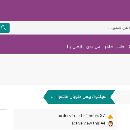
طلاء اظافر
من نحن
اتصل بنا
سيلكون بيس جلوبال فاشون ...
orders in last 24 hours
37
active view this
44