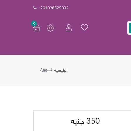
:
+201098525032
0
تسوق
الرئيسية
350
جنيه