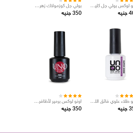
اونو لوكس بولي جل كلير 60 مل
بولي جل كوزمولاك زهرة الاوركيد 30 مل
350
4
جنيه
جنيه
أونو طلاء علوي فائق اللمعان LED / الأشعة فوق البنفسجية، 15 مل
اونو لوكس برمير لأظافر 15 مل
350
3
جنيه
جنيه