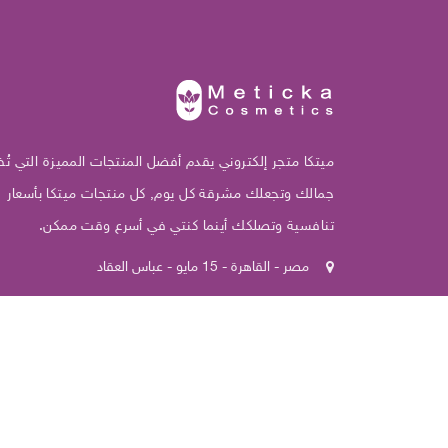
ميتكا متجر إلكتروني يقدم أفضل المنتجات المميزة التي تُظ
جمالك وتجعلك مشرقة كل يوم, كل منتجات ميتكا بأسعار
تنافسية وتصلكك أينما كنتي في أسرع وقت ممكن.
مصر - القاهرة - 15 مايو - عباس العقاد
+201098525032
Info@meticka.com
2022
ميتكا