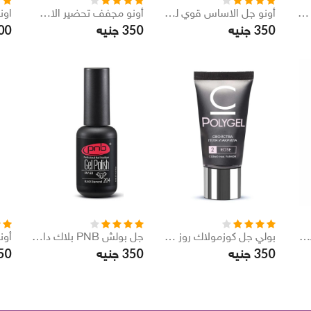
طلاء اظاقر ميني 4 مل PNB
أونو جل الاساس قوي للأشعة فوق البنفسجية 15 مل
أونو مجفف تحضير الاظافر 15 مل
00
350
350
جنيه
جنيه
أونو جل بقاعدة مطاطية بالأشعة فوق البنفسجية 15 مل
بولي جل كوزمولاك روز 30 مل
جل بولش PNB بلاك دايمون 204 8 مل
50
350
350
جنيه
جنيه