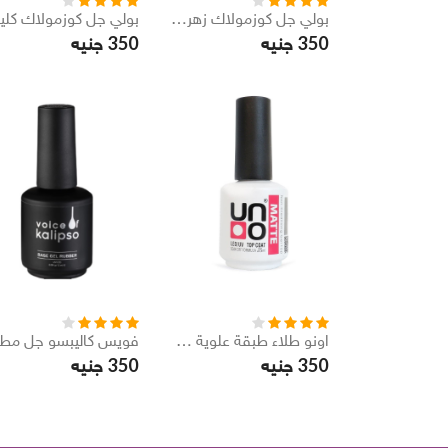
بولي جل كوزمولاك زهرة الاوركيد 30 مل
350
350
جنيه
جنيه
اونو طلاء طبقة علوية مادة مخملية 15 مل
350
350
جنيه
جنيه