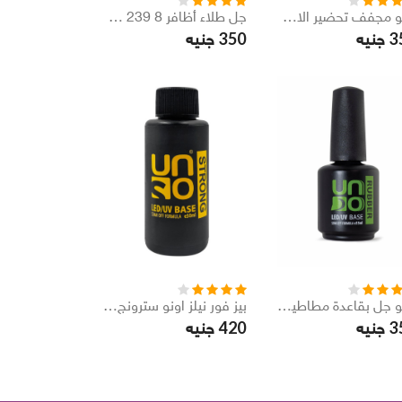
أونو مجفف تحضير الاظافر 15 مل
جل طلاء أظافر PNB 239 8 مل
350
3
جنيه
جنيه
أونو جل بقاعدة مطاطية بالأشعة فوق البنفسجية 15 مل
بيز فور نيلز اونو سترونج بيز 15 مل
420
3
جنيه
جنيه