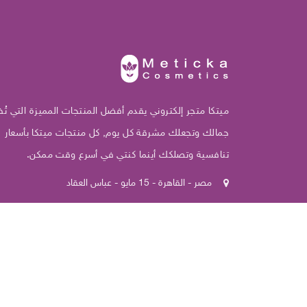
ميتكا متجر إلكتروني يقدم أفضل المنتجات المميزة التي تُظ
جمالك وتجعلك مشرقة كل يوم, كل منتجات ميتكا بأسعار
تنافسية وتصلكك أينما كنتي في أسرع وقت ممكن.
مصر - القاهرة - 15 مايو - عباس العقاد
+201098525032
Info@meticka.com
2022
ميتكا