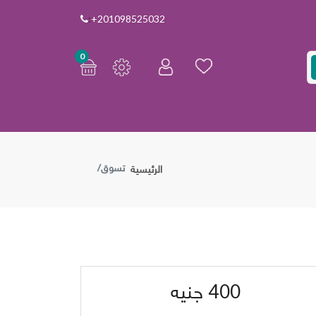
:
+201098525032
0
تسوق
الرئيسية
400
جنيه