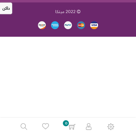
داكن
2022
ميتكا
0